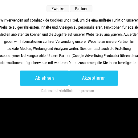
Zwecke
Partner
Wir verwenden auf comback.de Cookies und Pixel, um die einwandfreie Funktion unserer
Website zu gewährleisten, Inhalte und Anzeigen zu personalisieren, Funktionen für sozial
our content goes here. Edit or remove this text inline or in the module Content
Medien anbieten zu können und die Zugriffe auf unserer Website zu analysieren. Außerde
ettings. You can also style every aspect of this content in the module Design
geben wir Informationen zu Ihrer Verwendung unserer Website an unsere Partner für
ettings and even apply custom CSS to this text in the module Advanced settings.
soziale Medien, Werbung und Analysen weiter. Dies umfasst auch die Erstellung
pseudonymer Nutzungsprofile. Unsere Partner (Google Advertising Products) führen dies
Informationen möglicherweise mit weiteren Daten zusammen, die Sie ihnen bereitgestell
haben (bspw. anhand eines persönlichen Accounts) oder welche sie im Rahmen Ihrer
Nutzung der Dienste gesammelt haben (bspw. Nutzungsdaten anderer Geräte). Ihre
Ablehnen
Akzeptieren
Einwilligung zur Nutzung von Cookies und Pixeln können Sie jederzeit widerrufen, indem
Sie auf den Datenschutz-Button links unten klicken und dort die entsprechenden
Datenschutzrichtlinie
Impressum
Anpassungen vornehmen.
Zwecke der Datenverarbeitung durch unsere Partner:
peichern von oder Zugriff auf Informationen auf einem Endgerät
erwendung reduzierter Daten zur Auswahl von Werbeanzeigen
rstellung von Profilen für personalisierte Werbung