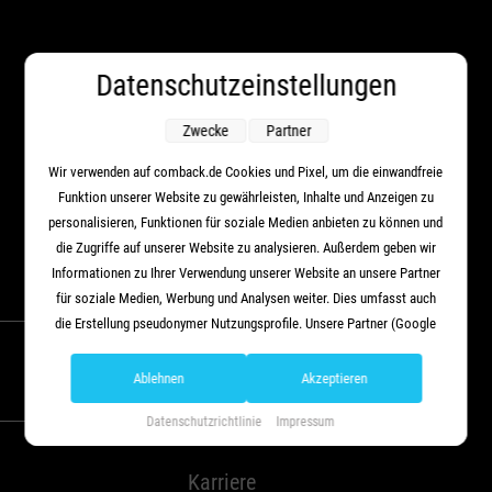
Datenschutzeinstellungen
COMBACK GmbH
CITA / Jägerhaus
75394 Oberreichenbach
Zwecke
Partner
Wir verwenden auf comback.de Cookies und Pixel, um die einwandfreie
Funktion unserer Website zu gewährleisten, Inhalte und Anzeigen zu
Your content goes here. Edit or remove this text inline or in the module
personalisieren, Funktionen für soziale Medien anbieten zu können und
Content settings. You can also style every aspect of this content in the
die Zugriffe auf unserer Website zu analysieren. Außerdem geben wir
module Design settings and even apply custom CSS to this text in the
Informationen zu Ihrer Verwendung unserer Website an unsere Partner
Anfahrt
module Advanced settings.
für soziale Medien, Werbung und Analysen weiter. Dies umfasst auch
die Erstellung pseudonymer Nutzungsprofile. Unsere Partner (Google
Advertising Products) führen diese Informationen möglicherweise mit
weiteren Daten zusammen, die Sie ihnen bereitgestellt haben (bspw.
Kontakt
Ablehnen
Akzeptieren
anhand eines persönlichen Accounts) oder welche sie im Rahmen Ihrer
Datenschutzrichtlinie
Impressum
Nutzung der Dienste gesammelt haben (bspw. Nutzungsdaten anderer
Geräte). Ihre Einwilligung zur Nutzung von Cookies und Pixeln können
Sie jederzeit widerrufen, indem Sie auf den Datenschutz-Button links
Karriere