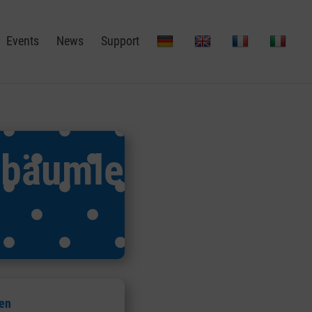
Events
News
Support
ebäumle
nen