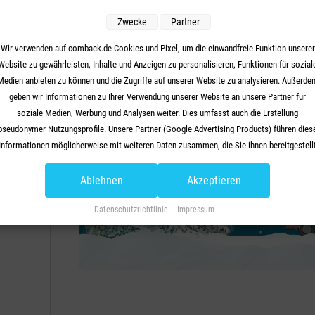
ie
Wir freuen uns auf Sie!
ng
Zwecke
Partner
Besuchen Sie die Stände unserer Partner und nutzen Sie die
Gespräche mit unseren Experten – ganz entspannt in vorwei
Wir verwenden auf comback.de Cookies und Pixel, um die einwandfreie Funktion unserer
Website zu gewährleisten, Inhalte und Anzeigen zu personalisieren, Funktionen für sozial
Your content goes here. Edit or remove this text inline or in the
Medien anbieten zu können und die Zugriffe auf unserer Website zu analysieren. Außerde
module Content settings. You can also style every aspect of this
geben wir Informationen zu Ihrer Verwendung unserer Website an unsere Partner für
content in the module Design settings and even apply custom CSS
soziale Medien, Werbung und Analysen weiter. Dies umfasst auch die Erstellung
to this text in the module Advanced settings.
pseudonymer Nutzungsprofile. Unsere Partner (Google Advertising Products) führen dies
Informationen möglicherweise mit weiteren Daten zusammen, die Sie ihnen bereitgestell
haben (bspw. anhand eines persönlichen Accounts) oder welche sie im Rahmen Ihrer
Nutzung der Dienste gesammelt haben (bspw. Nutzungsdaten anderer Geräte). Ihre
Ablehnen
Akzeptieren
Einwilligung zur Nutzung von Cookies und Pixeln können Sie jederzeit widerrufen, indem
Sie auf den Datenschutz-Button links unten klicken und dort die entsprechenden
Datenschutzrichtlinie
Impressum
Anpassungen vornehmen.
Zwecke der Datenverarbeitung durch unsere Partner:
peichern von oder Zugriff auf Informationen auf einem Endgerät
erwendung reduzierter Daten zur Auswahl von Werbeanzeigen
rstellung von Profilen für personalisierte Werbung