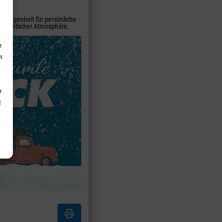
 Gelegenheit für persönliche
hnachtlicher Atmosphäre.
e
m
e
t