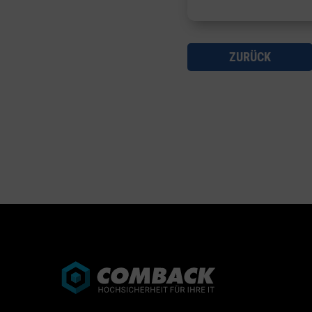
V
E
V
ZURÜCK
M
M
A
E
V
V
E