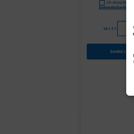
Ich akzeptiere d
Datenschutzerkläru
=
14 + 7
Senden
S
V
E