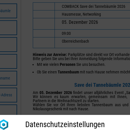
COMBACK Save dei Tannebäumle 2026
Hausmesse, Networking
05. Dezember 2026
09:00
Oberreichenbach
Hinweis zur Anreise:
Parkplätze sind direkt vor Ort vorhande
Bitte geben Sie uns bei Ihrer Anmeldung folgende Informati
Mit wie vielen
Personen
Sie uns besuchen.
Ob Sie einen
Tannenbaum
mit nach Hause nehmen möcht
Save dei Tannebäumle 20
Am
05. Dezember 2026
findet unser alljährliches Event „S
Wir können es kaum erwarten, gemeinsam mit Ihnen, I
Partnern in die Weihnachtszeit zu starten.
Wählen Sie vor Ort Ihren liebsten Tannenbaum aus und
Nikolausgeschenk mit nach Hause.
Für Ihr leibliches Wohl ist bestens gesorgt: Lassen Sie s
herzhaftem Gegrilltem und warmen Suppen verwöhnen. Währ
Datenschutzeinstellungen
Atmosphäre genießen, können Sie sich zudem in ungezw
Technologie- und Regionalpartnern austauschen.